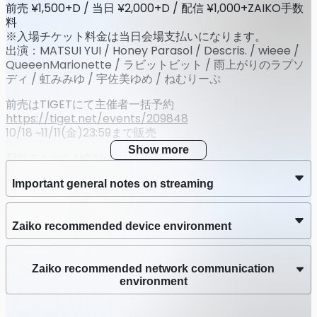
前売 ¥1,500+D / 当日 ¥2,000+D / 配信 ¥1,000+ZAIKO手数
料
※入場チケット料金は当日会場支払いになります。
出演：MATSUI YUI / Honey Parasol / Descris. / wieee /
QueeenMarionette / ラビットビット / 雨上がりのラプソ
ディ / 虹みみゆ / 宇佐美ゆめ / ねむりーぷ
前売はTIGETにて主催者一括予約
https://tiget.net/events/209848
10/18 ~11/11(金)23:59まで販売
Show more
配信チケットはZAIKOにて販売
https://livehousecentral.zaiko.io/item/352102
Important general notes on streaming
10/18~11/19(土)20:00まで販売、アーカイブ11/19(土)まで
=====
主催：4Dreams Realize合同会社
Zaiko recommended device environment
https://twitter.com/4dreams_realize
Zaiko recommended network communication
environment