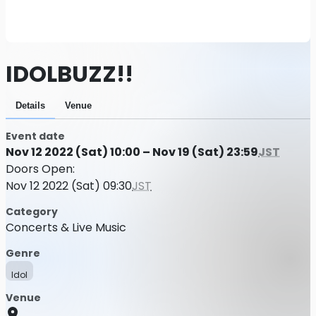
IDOLBUZZ!!
Details
Venue
Event date
Nov 12 2022 (Sat) 10:00 – Nov 19 (Sat) 23:59
JST
Doors Open:
Nov 12 2022 (Sat) 09:30
JST
Category
Concerts & Live Music
Genre
Idol
Venue