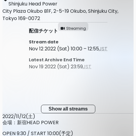
Shinjuku Head Power
City Plaza Okubo B1F, 2-5-19 Okubo, Shinjuku City,
Tokyo 169-0072
Streaming
配信チケット
Stream date
Nov 12 2022 (Sat) 10:00 – 12:55
JST
Latest Archive End Time
Nov 19 2022 (Sat) 23:59
JST
Show all streams
2022/11/12(土)
会場：新宿HEAD POWER
OPEN 9:30 / START 10:00(予定)